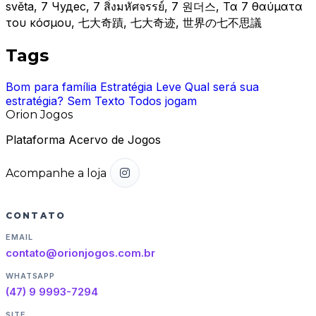
světa, 7 Чудес, 7 สิ่งมหัศจรรย์, 7 원더스, Τα 7 θαύματα
του κόσμου, 七大奇蹟, 七大奇迹, 世界の七不思議
Tags
Bom para família
Estratégia Leve
Qual será sua
estratégia?
Sem Texto
Todos jogam
Orion Jogos
Plataforma Acervo de Jogos
Acompanhe a loja
CONTATO
EMAIL
contato@orionjogos.com.br
WHATSAPP
(47) 9 9993-7294
SITE