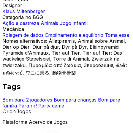
Designer
Klaus Miltenberger
Categoria no BGG
Ação e destreza
Animais
Jogo infantil
Mecânica
Rolagem de dados
Empilhamento e equilíbrio
Toma essa
Nomes alternativos:
Állatpiramis, Animal sobre Animal,
Dier op Dier, Djur på djur, Dyr på Dyr, Eläinpyramidi,
Pyramide d'Animaux, Tier auf Tier, Tier auf Tier: Das
wackelige Stapelspiel, Torre di Animali, Zwierzak na
zwierzaku, Πυραμίδα από ζωάκια, Зверобашня, ต่อตัว
มหัศจรรย์, ワニに乗る, 動物疊疊樂
Tags
Bom para 2 jogadores
Bom para crianças
Bom para
família
Para rir!
Party game
Orion Jogos
Plataforma Acervo de Jogos